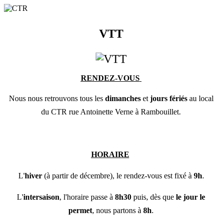
VTT
RENDEZ-VOUS
Nous nous retrouvons tous les
dimanches
et
jours fériés
au local
du CTR rue Antoinette Verne à Rambouillet.
HORAIRE
L'
hiver
(à partir de décembre), le rendez-vous est fixé à
9h
.
L'
intersaison
, l'horaire passe à
8h30
puis, dès que
le jour le
permet
, nous partons à
8h
.